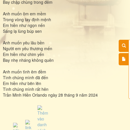
Bay chập chùng trong đêm
Anh muốn ôm em mềm
Trong vòng tay định mệnh
Em hiền như ngọn nến
Sáng lạ lùng búp sen
Anh muốn yêu lâu bền
Người em yêu thương mến
Em hiền như chim yến
Bay nhẹ nháng không quên
Anh muốn tình êm đềm
Tình chúng mình đã đến
Em hiền như bẽn lẽn
Tình chúng mình rất hên
Trần Minh Hiền Orlando ngày 28 tháng 9 năm 2024