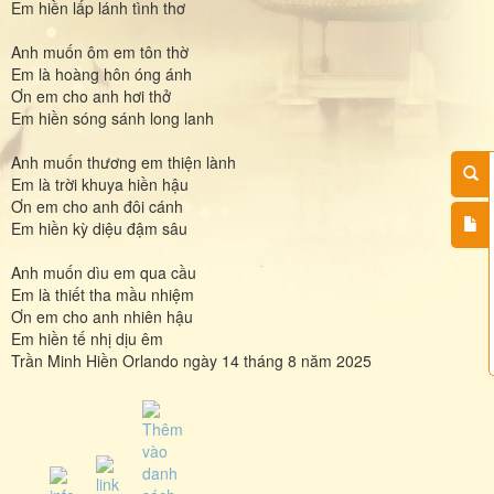
Em hiền lấp lánh tình thơ
Anh muốn ôm em tôn thờ
Em là hoàng hôn óng ánh
Ơn em cho anh hơi thở
Em hiền sóng sánh long lanh
Anh muốn thương em thiện lành
Em là trời khuya hiền hậu
Ơn em cho anh đôi cánh
Em hiền kỳ diệu đậm sâu
Anh muốn dìu em qua cầu
Em là thiết tha mầu nhiệm
Ơn em cho anh nhiên hậu
Em hiền tế nhị dịu êm
Trần Minh Hiền Orlando ngày 14 tháng 8 năm 2025