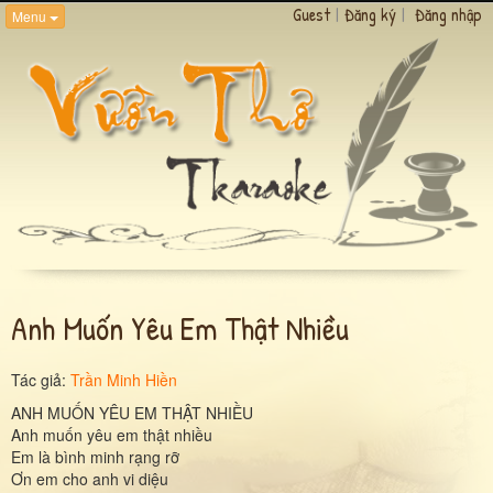
Guest
|
Đăng ký
|
Đăng nhập
Menu
Anh Muốn Yêu Em Thật Nhiều
Tác giả:
Trần Minh Hiền
ANH MUỐN YÊU EM THẬT NHIỀU
Anh muốn yêu em thật nhiều
Em là bình minh rạng rỡ
Ơn em cho anh vi diệu