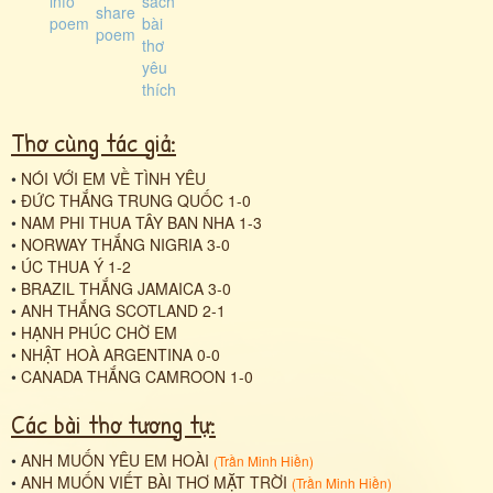
Thơ cùng tác giả:
•
NÓI VỚI EM VỀ TÌNH YÊU
•
ĐỨC THẮNG TRUNG QUỐC 1-0
•
NAM PHI THUA TÂY BAN NHA 1-3
•
NORWAY THẮNG NIGRIA 3-0
•
ÚC THUA Ý 1-2
•
BRAZIL THẮNG JAMAICA 3-0
•
ANH THẮNG SCOTLAND 2-1
•
HẠNH PHÚC CHỜ EM
•
NHẬT HOÀ ARGENTINA 0-0
•
CANADA THẮNG CAMROON 1-0
Các bài thơ tương tự:
•
ANH MUỐN YÊU EM HOÀI
(
Trần Minh Hiền
)
•
ANH MUỐN VIẾT BÀI THƠ MẶT TRỜI
(
Trần Minh Hiền
)