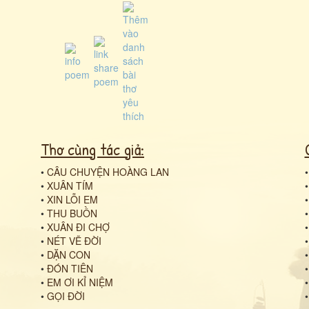
Thơ cùng tác giả:
•
CÂU CHUYỆN HOÀNG LAN
•
XUÂN TÍM
•
XIN LỖI EM
•
THU BUỒN
•
XUÂN ĐI CHỢ
•
NÉT VẼ ĐỜI
•
DẶN CON
•
ĐÓN TIÊN
•
EM ƠI KỈ NIỆM
•
GỌI ĐỜI