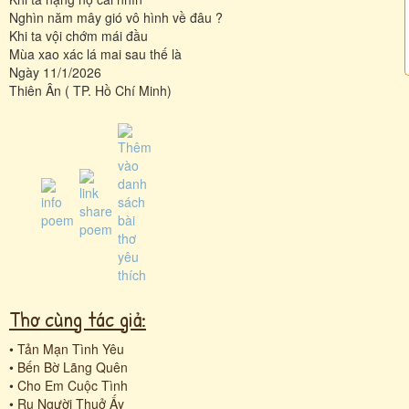
Nghìn năm mây gió vô hình về đâu ?
Khi ta vội chớm mái đầu
Mùa xao xác lá mai sau thế là
Ngày 11/1/2026
Thiên Ân ( TP. Hồ Chí Minh)
Thơ cùng tác giả:
•
Tản Mạn Tình Yêu
•
Bến Bờ Lãng Quên
•
Cho Em Cuộc Tình
•
Ru Người Thuở Ấy