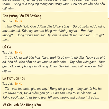
thơm... Sông qua làng lấp loáng ánh trăng xanh. Câu hát cũ vẫn bắc cầu
dải yếm...
Con Đường Dẫn Tới Bờ Sông
Tác giả:
Tô Hà
Tặng Khánh Hoà. Con đường dẫn tới bờ sông... Bờ cỏ xuân nước dâng
đầy mấp mé. Đôi nhịp cầu tre bỗng trở thành ý nghĩa... Em thấy
không?... Đồng ruộng sinh sôi. Hạt của ta gieo đã lên xanh rồi... Em giơ
tay...
Lối Cỏ
Tác giả:
Tô Hà
Trước kia là chỗ bồn hoa. Xanh tươi lối cỏ em ta nô đùa. Ngay sau ghế
đá, bên hồ. Nóc hầm cỏ đã xanh tơ mắt nhìn... Tay cầm viên gạch. Thời
gian. Qua rêu phong vẫn rỡ ràng đỏ au. Đáy hầm nạy bật, xôn xao. Đất
hiện...
Lời Một Con Tàu
Tác giả:
Tô Hà
Tôi - con tàu cuốn gió, lao bay! Trong nắng sáng - tiếng còi tôi hối hả.
Với trước mặt, tôi là niềm gặp gỡ. Cùng sau lưng tôi là nỗi chia xa...
Tiếng cười nào ríu rít trong toa. Tôi sung sướng thả cương thả cửa...
Về Gia Đình Bác Hàng Xóm