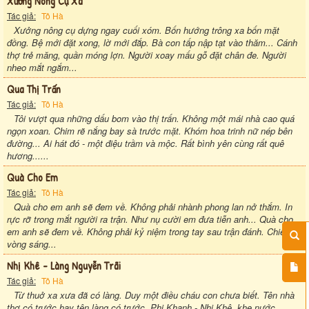
Xưởng Nông Cụ Xã
Tác giả:
Tô Hà
Xưởng nông cụ dựng ngay cuối xóm. Bốn hướng trông xa bốn mặt
đồng. Bệ mới đặt xong, lờ mới đắp. Bà con tấp nập tạt vào thăm... Cánh
thợ trẻ măng, quần móng lợn. Người xoay mấu gỗ đặt chân đe. Người
nheo mắt ngắm...
Qua Thị Trấn
Tác giả:
Tô Hà
Tôi vượt qua những dấu bom vào thị trấn. Không một mái nhà cao quá
ngọn xoan. Chim rẽ nắng bay sà trước mặt. Khóm hoa trinh nữ nép bên
đường... Ai hát đó - một điệu trầm và mộc. Rất bình yên cùng rất quê
hương......
Quà Cho Em
Tác giả:
Tô Hà
Quà cho em anh sẽ đem về. Không phải nhành phong lan nở thắm. In
rực rỡ trong mắt người ra trận. Như nụ cười em đưa tiễn anh... Quà cho
em anh sẽ đem về. Không phải kỷ niệm trong tay sau trận đánh. Chiếc
vòng sáng...
Nhị Khê - Làng Nguyễn Trãi
Tác giả:
Tô Hà
Từ thuở xa xưa đã có làng. Duy một điều cháu con chưa biết. Tên nhà
thơ có trước hay tên làng có trước. Phi Khanh - Nhị Khê, khe nước