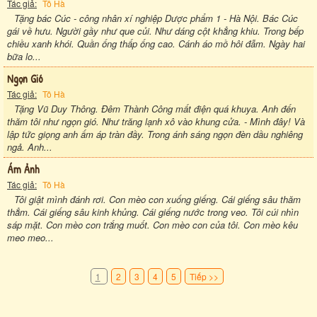
Tác giả:
Tô Hà
Tặng bác Cúc - công nhân xí nghiệp Dược phẩm 1 - Hà Nội. Bác Cúc
gái về hưu. Người gầy như que củi. Như dáng cột khẳng khiu. Trong bếp
chiều xanh khói. Quần ống thấp ống cao. Cánh áo mồ hôi đẫm. Ngày hai
bữa lo...
Ngọn Gió
Tác giả:
Tô Hà
Tặng Vũ Duy Thông. Đêm Thành Công mất điện quá khuya. Anh đến
thăm tôi như ngọn gió. Như trăng lạnh xô vào khung cửa. - Mình đây! Và
lập tức giọng anh ấm áp tràn đầy. Trong ánh sáng ngọn đèn dầu nghiêng
ngả. Anh...
Ám Ảnh
Tác giả:
Tô Hà
Tôi giật mình đánh rơi. Con mèo con xuống giếng. Cái giếng sâu thăm
thẳm. Cái giếng sâu kinh khủng. Cái giếng nước trong veo. Tôi cúi nhìn
sáp mặt. Con mèo con trắng muốt. Con mèo con của tôi. Con mèo kêu
meo meo...
1
2
3
4
5
Tiếp >>