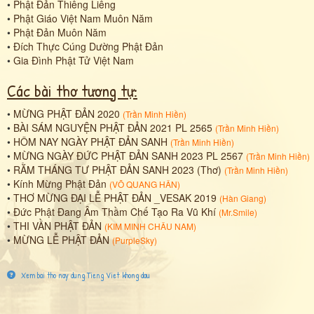
•
Phật Đản Thiêng Liêng
•
Phật Giáo Việt Nam Muôn Năm
•
Phật Đản Muôn Năm
•
Đích Thực Cúng Dường Phật Đản
•
Gia Đình Phật Tử Việt Nam
Các bài thơ tương tự:
•
MỪNG PHẬT ĐẢN 2020
(
Trần Minh Hiền
)
•
BÀI SÁM NGUYỆN PHẬT ĐẢN 2021 PL 2565
(
Trần Minh Hiền
)
•
HÔM NAY NGÀY PHẬT ĐẢN SANH
(
Trần Minh Hiền
)
•
MỪNG NGÀY ĐỨC PHẬT ĐẢN SANH 2023 PL 2567
(
Trần Minh Hiền
)
•
RẰM THÁNG TƯ PHẬT ĐẢN SANH 2023 (Thơ)
(
Trần Minh Hiền
)
•
Kính Mừng Phật Đản
(
VÕ QUANG HÂN
)
•
THƠ MỪNG ĐẠI LỄ PHẬT ĐẢN _VESAK 2019
(
Hàn Giang
)
•
Đức Phật Đang Âm Thầm Chế Tạo Ra Vũ Khí
(
Mr.Smile
)
•
THI VẦN PHẬT ĐẢN
(
KIM MINH CHÂU NAM
)
•
MỪNG LỄ PHẬT ĐẢN
(
PurpleSky
)
Xem bai tho nay dung Tieng Viet khong dau