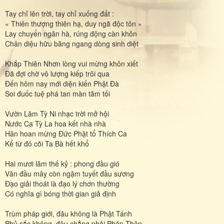
Tay chỉ lên trời, tay chỉ xuống đất :
« Thiên thượng thiên hạ, duy ngã độc tôn »
Lay chuyển ngân hà, rúng động càn khôn
Chân diệu hữu băng ngang dòng sinh diệt
Khắp Thiên Nhơn lòng vui mừng khôn xiết
Đã đợi chờ vô lượng kiếp trôi qua
Đến hôm nay mới diện kiến Phật Đà
Soi đuốc tuệ phá tan màn tăm tối
Vườn Lâm Tỳ Ni nhạc trời mở hội
Nước Ca Tỳ La hoa kết nhà nhà
Hân hoan mừng Đức Phật tổ Thích Ca
Kể từ đó cõi Ta Bà hết khổ
Hai mươi lăm thế kỷ : phong đầu gió
Vân đầu mây còn ngậm tuyết đầu sương
Đạo giải thoát là đạo lý chơn thường
Có nghĩa gì bóng thời gian giả định
Trùm pháp giới, đâu không là Phật Tánh
Phủ sắc không, đâu chẳng phải Pháp Thân