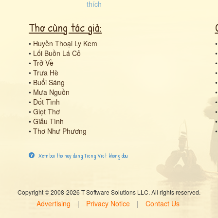
Thơ cùng tác giả:
•
Huyền Thoại Ly Kem
•
Lối Buồn Lá Cỏ
•
Trở Về
•
Trưa Hè
•
Buổi Sáng
•
Mưa Nguồn
•
Đốt Tình
•
Giọt Thơ
•
Giấu Tình
•
Thơ Như Phương
Xem bai tho nay dung Tieng Viet khong dau
Copyright © 2008-2026 T Software Solutions LLC. All rights reserved.
Advertising
|
Privacy Notice
|
Contact Us