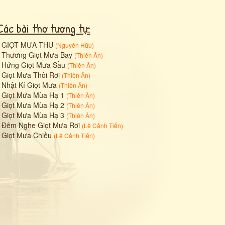
Các bài thơ tương tự:
•
GIỌT MƯA THU
(
Nguyên Hữu
)
•
Thương Giọt Mưa Bay
(
Thiên Ân
)
•
Hứng Giọt Mưa Sầu
(
Thiên Ân
)
•
Giọt Mưa Thôi Rơi
(
Thiên Ân
)
•
Nhật Kí Giọt Mưa
(
Thiên Ân
)
•
Giọt Mưa Mùa Hạ 1
(
Thiên Ân
)
•
Giọt Mưa Mùa Hạ 2
(
Thiên Ân
)
•
Giọt Mưa Mùa Hạ 3
(
Thiên Ân
)
•
Đêm Nghe Giọt Mưa Rơi
(
Lê Cảnh Tiến
)
•
Giọt Mưa Chiều
(
Lê Cảnh Tiến
)