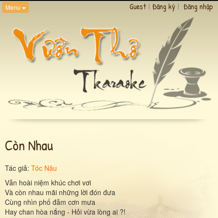
Guest
|
Đăng ký
|
Đăng nhập
Menu
Còn Nhau
Tác giả:
Tóc Nâu
Vẫn hoài niệm khúc chơi vơi
Và còn nhau mãi những lời đón đưa
Cùng nhìn phố đẫm cơn mưa
Hay chan hòa nắng - Hỏi vừa lòng ai ?!