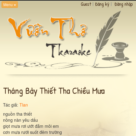
Guest
|
Đăng ký
|
Đăng nhập
Menu
Tháng Bảy Thiết Tha Chiều Mưa
Tác giả:
Tlan
nguồn tha thiết
nồng nàn yêu dấu
giọt mưa rơi ướt đẫm môi em
cơn mưa rưới suốt đêm trường