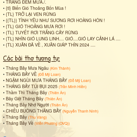
•
TRĂNG ĐÊM MƯA./.
•
{tl} Biển Gió Thoảng Bốn Mùa !
•
{TL} TRỞ LẠI VEN RỪNG
•
{{TL}} TÌNH YÊU NHƯ SƯƠNG RƠI HOÀNG HÔN !
•
{TL} GIÓ THOẢNG MƯA RƠI !
•
{TL} TUYẾT RƠI TRẮNG CÂY RỪNG
•
{TL} NHÌN GIÓ LUNG LINH.... GIÓ....GIÓ LAY CẢNH LÁ ....
•
{TL} XUÂN ĐÃ VỀ , XUÂN GIÁP THÌN 2024 ....
Các bài thơ tương tự:
•
Tháng Bảy Mưa Ngâu
(
Kim Thành
)
•
THÁNG BẢY VỀ
(
Đỗ Mỹ Loan
)
•
NGẬM NGÙI MƯA THÁNG BẢY
(
Đỗ Mỹ Loan
)
•
THÁNG BẢY TÚI BỤI 2025
(
Trần Minh Hiền
)
•
Thầm Thì Tháng Bảy
(
Thiên Ân
)
•
Bây Giờ Tháng Bảy
(
Thiên Ân
)
•
Tháng Bảy Nhớ Người
(
Thiên Ân
)
•
CHIỀU BUÔNG THÁNG BẢY
(
Nguyễn Thanh Ninh
)
•
Tháng Bảy
(
Thu Vàng
)
•
Tháng Bảy Về
(
Viễn Phương (OVQ)
)