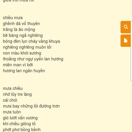
chiều mưa
ghềnh đá vổ thuyền
trăng tà ão mộng
bẽ bàng ngả nghiêng
bóng đèn lụn cháy vầng khuya
nghiêng nghiêng muôn lối
non màu khói sương
thoảng như ngự uyển lan hương
miên man vì bởi
hương lan ngân huyền
mưa chiều
nhớ lũy tre làng
cái chói
mưa bay nhửng lối đường trơn
mưa tuôn
gió lướt vấn vương
khi chiều giông tố
phớt phơ bồng bềnh