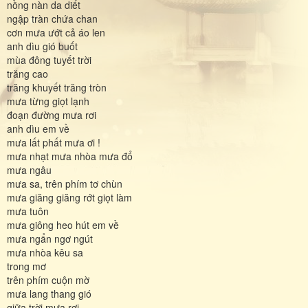
nồng nàn da diết
ngập tràn chứa chan
cơn mưa ướt cả áo len
anh dìu gió buốt
mùa đông tuyết trời
trăng cao
trăng khuyết trăng tròn
mưa từng giọt lạnh
đoạn đường mưa rơi
anh dìu em về
mưa lất phất mưa ơi !
mưa nhạt mưa nhòa mưa đổ
mưa ngâu
mưa sa, trên phím tơ chùn
mưa giăng giăng rớt giọt làm
mưa tuôn
mưa giông heo hút em về
mưa ngẩn ngơ ngút
mưa nhòa kêu sa
trong mơ
trên phím cuộn mờ
mưa lang thang gió
giữa trời mưa rơi