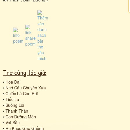
Thơ cùng tác giả:
•
Hoa Dại
•
Nhớ Câu Chuyện Xưa
•
Chiếc Lá Còn Rơi
•
Tiếc Là
•
Buông Lơi
•
Thanh Thản
•
Con Đường Mòn
•
Vạt Sầu
•
Ru Khúc Gập Ghềnh