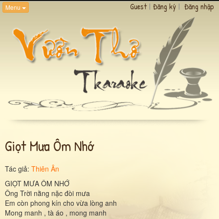
Guest
|
Đăng ký
|
Đăng nhập
Menu
Giọt Mưa Ôm Nhớ
Tác giả:
Thiên Ân
GIỌT MƯA ÔM NHỚ
Ông Trời nằng nặc đòi mưa
Em còn phong kín cho vừa lòng anh
Mong manh , tà áo , mong manh