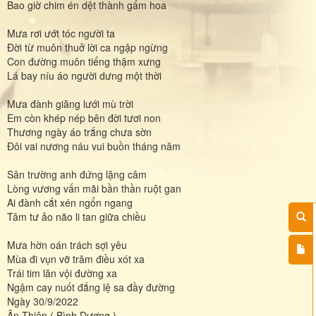
Bao giờ chim én dệt thành gấm hoa
Mưa rơi ướt tóc người ta
Đời từ muôn thuở lời ca ngập ngừng
Con đường muôn tiếng thậm xưng
Lá bay níu áo người dưng một thời
Mưa đành giăng lưới mù trời
Em còn khép nép bên đời tươi non
Thương ngày áo trắng chưa sờn
Đôi vai nương náu vui buồn tháng năm
Sân trường anh đứng lặng câm
Lòng vương vấn mãi bần thần ruột gan
Ai đành cắt xén ngổn ngang
Tâm tư ảo não li tan giữa chiều
Mưa hờn oán trách sợi yêu
Mùa đi vụn vỡ trăm điều xót xa
Trái tim lăn vội đường xa
Ngậm cay nuốt đắng lệ sa đầy đường
Ngày 30/9/2022
Ân Thiên ( Bình Dương )