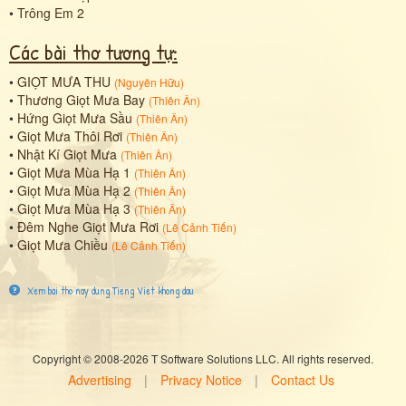
•
Trông Em 2
Các bài thơ tương tự:
•
GIỌT MƯA THU
(
Nguyên Hữu
)
•
Thương Giọt Mưa Bay
(
Thiên Ân
)
•
Hứng Giọt Mưa Sầu
(
Thiên Ân
)
•
Giọt Mưa Thôi Rơi
(
Thiên Ân
)
•
Nhật Kí Giọt Mưa
(
Thiên Ân
)
•
Giọt Mưa Mùa Hạ 1
(
Thiên Ân
)
•
Giọt Mưa Mùa Hạ 2
(
Thiên Ân
)
•
Giọt Mưa Mùa Hạ 3
(
Thiên Ân
)
•
Đêm Nghe Giọt Mưa Rơi
(
Lê Cảnh Tiến
)
•
Giọt Mưa Chiều
(
Lê Cảnh Tiến
)
Xem bai tho nay dung Tieng Viet khong dau
Copyright © 2008-2026 T Software Solutions LLC. All rights reserved.
Advertising
|
Privacy Notice
|
Contact Us