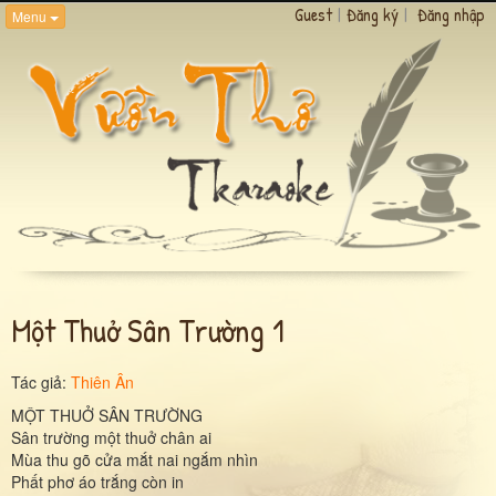
Guest
|
Đăng ký
|
Đăng nhập
Menu
Một Thuở Sân Trường 1
Tác giả:
Thiên Ân
MỘT THUỞ SÂN TRƯỜNG
Sân trường một thuở chân ai
Mùa thu gõ cửa mắt nai ngắm nhìn
Phất phơ áo trắng còn in