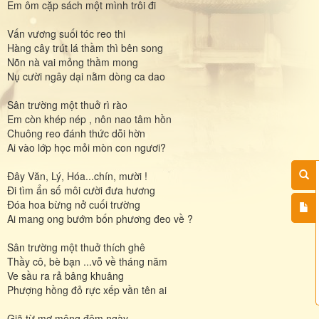
Em ôm cặp sách một mình trôi đi
Vấn vương suối tóc reo thi
Hàng cây trút lá thầm thì bên song
Nõn nà vai mỏng thầm mong
Nụ cười ngây dại nằm dòng ca dao
Sân trường một thuở rì rào
Em còn khép nép , nôn nao tâm hồn
Chuông reo đánh thức dỗi hờn
Ai vào lớp học mỏi mòn con ngươi?
Đây Văn, Lý, Hóa...chín, mười !
Đi tìm ẩn số môi cười đưa hương
Đóa hoa bừng nở cuối trường
Ai mang ong bướm bốn phương đeo về ?
Sân trường một thuở thích ghê
Thầy cô, bè bạn ...vỗ về tháng năm
Ve sầu ra rả bâng khuâng
Phượng hồng đỏ rực xếp vần tên ai
Giã từ mơ mộng đêm ngày