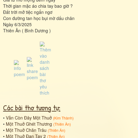
Thời gian mặc áo chia tay bao giờ ?
Đất trời mở tiệc ngẩn ngơ
Con đường tan học bụi mờ dấu chân
Ngày 6/3/2025
Thiên Ân ( Bình Dương )
Các bài thơ tương tự:
•
Vẫn Còn Đây Một Thuở
(
Kim Thành
)
•
Một Thuở Ghét Thương
(
Thiên Ân
)
•
Một Thuở Chăn Trâu
(
Thiên Ân
)
•
Một Thuở Đan Tay 2
(
Thiên Ân
)