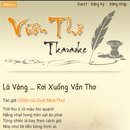
Guest
|
Đăng ký
|
Đăng nhập
Menu
Lá Vàng … Rơi Xuống Vần Thơ
Tác giả:
Chiếc Lá (Cuối Mùa Thu)
Trời thu ủ rũ màu hiu quạnh
Nắng nhạt hong trên vạt áo phai
Từng chiếc lá bay theo cánh gió
Nhẹ như lời tiễn bóng hình ai.