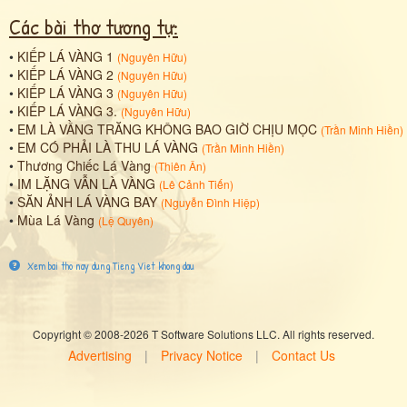
Các bài thơ tương tự:
•
KIẾP LÁ VÀNG 1
(
Nguyên Hữu
)
•
KIẾP LÁ VÀNG 2
(
Nguyên Hữu
)
•
KIẾP LÁ VÀNG 3
(
Nguyên Hữu
)
•
KIẾP LÁ VÀNG 3.
(
Nguyên Hữu
)
•
EM LÀ VẦNG TRĂNG KHÔNG BAO GIỜ CHỊU MỌC
(
Trần Minh Hiền
)
•
EM CÓ PHẢI LÀ THU LÁ VÀNG
(
Trần Minh Hiền
)
•
Thương Chiếc Lá Vàng
(
Thiên Ân
)
•
IM LẶNG VẪN LÀ VÀNG
(
Lê Cảnh Tiến
)
•
SĂN ẢNH LÁ VÀNG BAY
(
Nguyễn Đình Hiệp
)
•
Mùa Lá Vàng
(
Lệ Quyên
)
Xem bai tho nay dung Tieng Viet khong dau
Copyright © 2008-2026 T Software Solutions LLC. All rights reserved.
Advertising
|
Privacy Notice
|
Contact Us