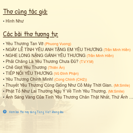
Thơ cùng tác giả:
•
Hình Như
Các bài thơ tương tự:
•
Yêu Thương Tan Vỡ
(
Phuong Vuong
)
•
NGÀY LỄ TÌNH YÊU ANH TẶNG EM YÊU THƯƠNG
(
Trần Minh Hiền
)
•
NGHE LÒNG NẶNG GÁNH YÊU THƯƠNG
(
Trần Minh Hiền
)
•
Phải Chăng Là Yêu Thương Chưa Đủ?
(
T.V.Y.M
)
•
Chẻ Giọt Yêu Thương
(
Thiên Ân
)
•
TIẾP NỐI YÊU THƯƠNG
(
Vũ Đình Phận
)
•
Yêu Thương Chính Mình!
(
Cong Chinh (CH2)
)
•
Thuyết Yêu Thương Cũng Giống Như Cỗ Máy Thời Gian.
(
Mr.Smile
)
•
Phật Tổ Như Lai Thường Ngụ Ý Về Tình Yêu Thương.
(
Mr.Smile
)
•
Ánh Sáng Vàng Của Tình Yêu Thương Chân Thật Nhất, Thứ Ánh Sáng Này Được Phật Giáo Tôn Thờ.
Xem bai tho nay dung Tieng Viet khong dau