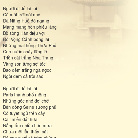
Người đi để lại tôi
Cả một trời nỗi nhớ
Đà Nẵng Huế đò ngang
Mang mang hồn phiêu lãng
Bờ sông Hàn diệu vợi
Đồi Vọng Cảnh bồng lai
Những mai hồng Thừa Phủ
Con nước chảy lững lờ
Triền cát trắng Nha Trang
Vàng son từng sợi tóc
Bao đêm trăng ngà ngọc
Ngồi đếm cả trời sao
Người đi để lại tôi
Paris thành phố mộng
Những góc nhớ đợi chờ
Bên dòng Seine sương phủ
Có tuyết ngủ trên cây
Cali miền đất hứa
Nắng ấm nhiều hơn mưa
Chưa một lần thấy mặt
Đã xao xuyến tương phùng