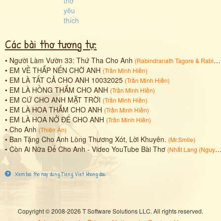
Các bài thơ tương tự:
•
Người Làm Vườn 33: Thứ Tha Cho Anh
(
Rabindranath Tagore
&
Rabindranah TAGORE
•
EM VỀ THẮP NẾN CHỜ ANH
(
Trần Minh Hiền
)
•
EM LÀ TẤT CẢ CHO ANH 10032025
(
Trần Minh Hiền
)
•
EM LÀ HỒNG THẮM CHO ANH
(
Trần Minh Hiền
)
•
EM CỨ CHO ANH MẶT TRỜI
(
Trần Minh Hiền
)
•
EM LÀ HOA THẮM CHO ANH
(
Trần Minh Hiền
)
•
EM LÀ HOA NỞ ĐỂ CHO ANH
(
Trần Minh Hiền
)
•
Cho Anh
(
Thiên Ân
)
•
Ban Tặng Cho Anh Lòng Thương Xót, Lời Khuyên.
(
Mr.Smile
)
•
Còn Ai Nữa Để Cho Anh - Video YouTube Bài Thơ
(
Nhất Lang (Nguyễn Thành Sáng)
Xem bai tho nay dung Tieng Viet khong dau
Copyright © 2008-2026 T Software Solutions LLC. All rights reserved.