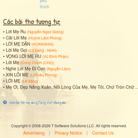
Các bài thơ tương tự:
•
Lời Mẹ Ru
(
Nguyễn Ngọc Giang
)
•
Cãi Lời Mẹ
(
Huỳnh Lâm Phong
)
•
LỜI MẸ DẶN
(
HOANGHAI
)
•
Lời Mẹ Gọi
(
Lữ Dang - NHH
)
•
VỌNG LỜI MẸ RU
(
Vũ Đình Phận
)
•
Lời Mẹ
(
Cong Chinh (CH2)
)
•
Nghe Lời Mẹ Đi Con
(
Nguyễn Lâm
)
•
XIN LỖI MẸ
(
Lữ Kiêu Phong
)
•
LỜI MẸ
(
Lê Sáng
)
•
Mẹ Ơi, Đẹp Nắng Xuân, Nỗi Lòng Của Mẹ, Mẹ Tôi, Chứ Tròn Chữ Hiếu, Tạ Lỗi Mẹ Yêu
Xem bai tho nay dung Tieng Viet khong dau
Copyright © 2008-2026 T Software Solutions LLC. All rights reserved.
Advertising
|
Privacy Notice
|
Contact Us