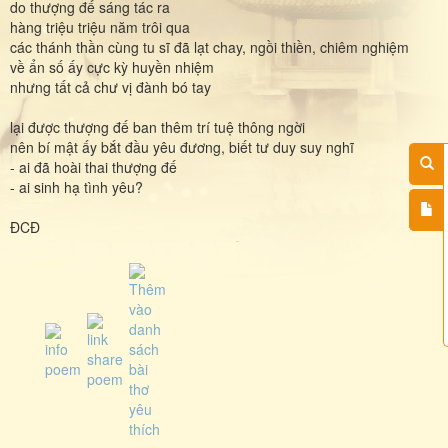
do thượng đế sáng tác ra
hàng triệu triệu năm trôi qua
các thánh thần cùng tu sĩ đã lạt chay, ngồi thiền, chiêm nghiệm
về ẩn số ấy cực kỳ huyền nhiệm
nhưng tất cả chư vị đành bó tay
lại được thượng đế ban thêm trí tuệ thông ngời
nên bí mật ấy bắt đầu yêu đương, biết tư duy suy nghĩ
- ai đã hoài thai thượng đế
- ai sinh hạ tình yêu?
ĐCĐ