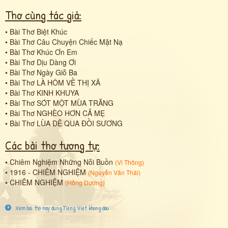
Thơ cùng tác giả:
•
Bài Thơ Biệt Khúc
•
Bài Thơ Câu Chuyện Chiếc Mặt Nạ
•
Bài Thơ Khúc Ơn Em
•
Bài Thơ Dịu Dàng Ơi
•
Bài Thơ Ngày Giỗ Ba
•
Bài Thơ LÀ HÔM VỀ THỊ XÃ
•
Bài Thơ KINH KHUYA
•
Bài Thơ SÓT MỘT MÙA TRĂNG
•
Bài Thơ NGHÈO HƠN CẢ MẸ
•
Bài Thơ LÙA DÊ QUA ĐỒI SƯƠNG
Các bài thơ tương tự:
•
Chiêm Nghiệm Những Nỗi Buồn
(
Vi Thông
)
•
1916 - CHIÊM NGHIỆM
(
Nguyễn Văn Thái
)
•
CHIÊM NGHIỆM
(
Hồng Dương
)
Xem bai tho nay dung Tieng Viet khong dau