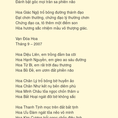
Ðánh bật gốc mọi trần sa phiền não
Hoa Giác Ngộ trổ bông đường thánh đạo
Ðạt chơn thường, chứng đạo lý thường chơn
Chứng đạo ca, tô thêm một điểm son
Hòa hương sắc nhiệm mầu vô thượng giác.
Vạn Ðóa Hoa
Tháng 9 – 2007
Hoa Diệu Liên, em trồng đầm ba cõi
Hoa Hạnh Nguyền, em gieo ao sáu đường
Hoa Từ Bi, em rải trời đau thương
Hoa Bồ Ðề, em ươm đất phiền não
Hoa Chân Lý trổ bông bờ huyễn ảo
Hoa Chân Như kết nụ bến diêm phù
Hoa Minh Châu tỏa ngọc chốn thâm u
Hoa Bất Hoại ngát đôi bờ không sắc
Hoa Thanh Tịnh mọc trên đất bất tịnh
Hoa Ưu Ðàm ngát tỏa nẻo vô minh
Hoa Kim Cương trổi ngọc chốn điêu linh