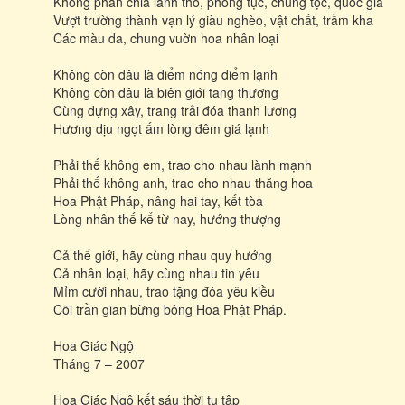
Không phân chia lãnh thổ, phong tục, chủng tộc, quốc gia
Vượt trường thành vạn lý giàu nghèo, vật chất, trầm kha
Các màu da, chung vuờn hoa nhân loại
Không còn đâu là điểm nóng điểm lạnh
Không còn đâu là biên giới tang thương
Cùng dựng xây, trang trải đóa thanh lương
Hương dịu ngọt ấm lòng đêm giá lạnh
Phải thế không em, trao cho nhau lành mạnh
Phải thế không anh, trao cho nhau thăng hoa
Hoa Phật Pháp, nâng hai tay, kết tòa
Lòng nhân thế kể từ nay, hướng thượng
Cả thế giới, hãy cùng nhau quy hướng
Cả nhân loại, hãy cùng nhau tin yêu
Mỉm cười nhau, trao tặng đóa yêu kiều
Cõi trần gian bừng bông Hoa Phật Pháp.
Hoa Giác Ngộ
Tháng 7 – 2007
Hoa Giác Ngộ kết sáu thời tu tập