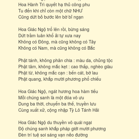
Hoa Hành Trì quyết hạ thủ công phu
Tu đến khi chỉ còn một chữ NHƯ
Cũng dứt bỏ bước lên bờ bỉ ngạn
Hoa Giác Ngộ trổ lên rồi, bừng sáng
Dứt trầm luân khổ ải tự xưa nay
Không có Ðông, mà cũng không có Tây
Không có Nam, mà cũng không có Bắc
Phật tánh, không phân chia : màu da, chủng tộc
Phật tâm, không mắc kẹt : cao thấp, nghèo giàu
Phật từ, không mắc cạn : bến cát, bờ lau
Phật quang, khắp mười phương phổ chiếu
Hoa Giác Ngộ, ngát hương hoa hàm tiếu
Mỗi chúng sanh là một đóa vô ưu
Dung ba thời, chuyển ba thế, truyền lưu
Cùng xuất xử, cộng nhập Tỳ Lô Tánh Hải
Hoa Giác Ngộ du thuyền vô quái ngại
Ðộ chúng sanh khắp pháp giới mười phương
Ðèn trí tuệ soi sáng vạn nẻo đường