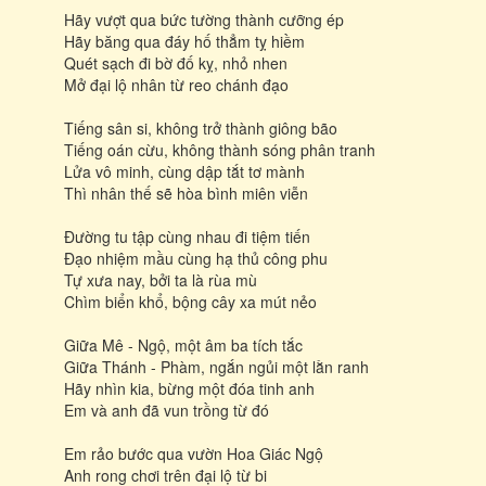
Hãy vượt qua bức tường thành cưỡng ép
Hãy băng qua đáy hố thẳm tỵ hiềm
Quét sạch đi bờ đố kỵ, nhỏ nhen
Mở đại lộ nhân từ reo chánh đạo
Tiếng sân si, không trở thành giông bão
Tiếng oán cừu, không thành sóng phân tranh
Lửa vô minh, cùng dập tắt tơ mành
Thì nhân thế sẽ hòa bình miên viễn
Ðường tu tập cùng nhau đi tiệm tiến
Ðạo nhiệm mầu cùng hạ thủ công phu
Tự xưa nay, bởi ta là rùa mù
Chìm biển khổ, bộng cây xa mút nẻo
Giữa Mê - Ngộ, một âm ba tích tắc
Giữa Thánh - Phàm, ngắn ngủi một lằn ranh
Hãy nhìn kia, bừng một đóa tinh anh
Em và anh đã vun trồng từ đó
Em rảo bước qua vườn Hoa Giác Ngộ
Anh rong chơi trên đại lộ từ bi