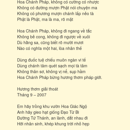
Hoa Chánh Pháp, không có cường có nhược
Không có đường mượn Phật nói chuyện ma
Không có phương mượn chánh lấp nẻo tà
Phật là Phật, ma là ma, rõ mặt
Hoa Chánh Pháp, không đi ngang về tắc
Không bẻ cong, không đi ngược về xuôi
Dù hằng sa, cũng biết rõ mười mươi
Nào có nghĩa một hai, lòa nhân thế
Dùng đuốc tuệ chiếu muôn ngàn vi tế
Dùng chánh tâm quét sạch mọi tà tâm
Không thân sơ, không vị nể, sụp hầm
Hoa Chánh Pháp bừng hương thơm pháp giới.
Hương thơm giải thoát
Tháng 9 – 2007
Em hãy trồng khu vườn Hoa Giác Ngộ
Anh hãy gieo hạt giống Ðạo Từ Bi
Ðường Tứ Thánh, an lành, dắt nhau đi
Hỡi nhân sinh, khép khung trời nhỏ hẹp