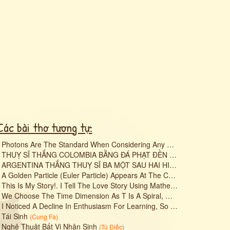
Các bài thơ tương tự:
•
Photons Are The Standard When Considering Any Energy Source.
(
Mr.
•
THUỴ SĨ THẮNG COLOMBIA BẰNG ĐÁ PHẠT ĐỀN LUÂN LƯU 11M SAU KHI HOÀ KHÔNG KHÔNG HAI HIỆP CHÍNH HAI HIỆP PHỤ
•
ARGENTINA THẮNG THUỴ SĨ BA MỘT SAU HAI HIỆP PHỤ
(
Trần Minh 
•
A Golden Particle (Euler Particle) Appears At The Center Of The Black Hole, Known As The Singularity,
•
This Is My Story!. I Tell The Love Story Using Mathematical Equations.
•
We Choose The Time Dimension As T Is A Spiral, With All The Coefficients Of The Golden Ratio (Fibonacci Sequence) Arranged On It.
•
I Noticed A Decline In Enthusiasm For Learning, So I Decided To Tackle This Century-long Problem!
•
Tái Sinh
(
Cung Fa
)
•
Nghệ Thuật Bất Vị Nhân Sinh
(
Tú Điếc
)