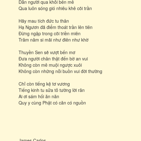
Dẫn người qua khỏi bến mê
Qua luôn sóng gió nhiêu khê cõi trần
Hãy mau tích đức tu thân
Hạ Ngươn đã điểm thoát trần lên tiên
Đừng ngập trong cõi triền miên
Trăm năm si mãi như điên như khờ
Thuyền Sen sẽ vượt bến mơ
Đưa người chân thật đến bờ an vui
Không còn mê muội ngược xuôi
Không còn những nỗi buồn vui đời thường
Chỉ còn tiếng kệ tơ vương
Tiếng kinh tu sửa tỏ tường lời răn
Ai ơi sám hối ăn năn
Quy y cùng Phật có căn có nguồn
James Carlos