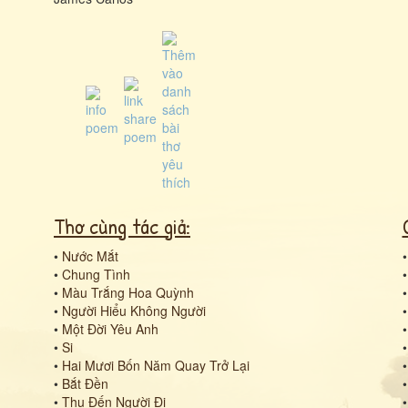
Thơ cùng tác giả:
•
Nước Mắt
•
Chung Tình
•
Màu Trắng Hoa Quỳnh
•
Người Hiểu Không Người
•
Một Đời Yêu Anh
•
Si
•
Hai Mươi Bốn Năm Quay Trở Lại
•
Bắt Đền
•
Thu Đến Người Đi