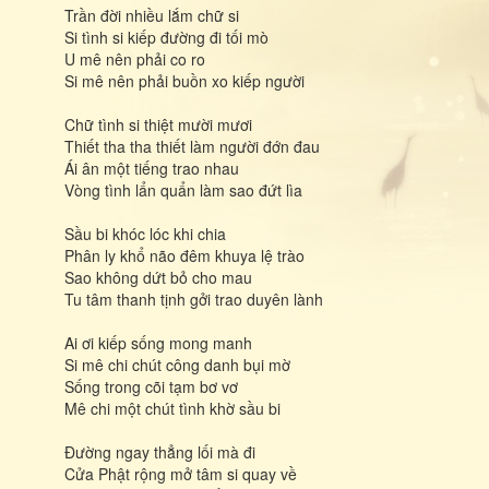
Trần đời nhiều lắm chữ si
Si tình si kiếp đường đi tối mò
U mê nên phải co ro
Si mê nên phải buồn xo kiếp người
Chữ tình si thiệt mười mươi
Thiết tha tha thiết làm người đớn đau
Ái ân một tiếng trao nhau
Vòng tình lẩn quẩn làm sao đứt lìa
Sầu bi khóc lóc khi chia
Phân ly khổ não đêm khuya lệ trào
Sao không dứt bỏ cho mau
Tu tâm thanh tịnh gởi trao duyên lành
Ai ơi kiếp sống mong manh
Si mê chi chút công danh bụi mờ
Sống trong cõi tạm bơ vơ
Mê chi một chút tình khờ sầu bi
Đường ngay thẳng lối mà đi
Cửa Phật rộng mở tâm si quay về