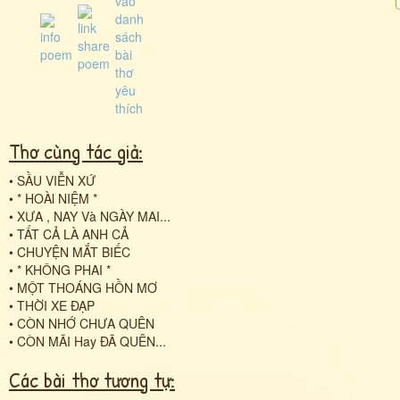
Thơ cùng tác giả:
•
SẦU VIỄN XỨ
•
* HOÀl NIỆM *
•
XƯA , NAY Và NGÀY MAI...
•
TẤT CẢ LÀ ANH CẢ
•
CHUYỆN MẮT BIẾC
•
* KHÔNG PHAI *
•
MỘT THOÁNG HỒN MƠ
•
THỜI XE ĐẠP
•
CÒN NHỚ CHƯA QUÊN
•
CÒN MÃI Hay ĐÃ QUÊN...
Các bài thơ tương tự: