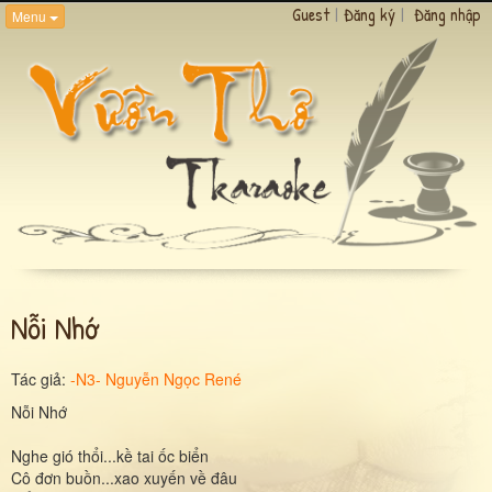
Guest
|
Đăng ký
|
Đăng nhập
Menu
Nỗi Nhớ
Tác giả:
-N3- Nguyễn Ngọc René
Nỗi Nhớ
Nghe gió thổi...kề tai ốc biển
Cô đơn buồn...xao xuyến về đâu