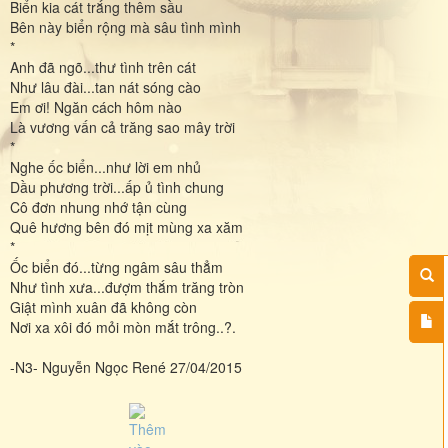
Biển kia cát trắng thêm sầu
Bên này biển rộng mà sâu tình mình
*
Anh đã ngõ...thư tình trên cát
Như lâu đài...tan nát sóng cào
Em ơi! Ngăn cách hôm nào
Là vương vấn cả trăng sao mây trời
*
Nghe ốc biển...như lời em nhủ
Dầu phương trời...ấp ủ tình chung
Cô đơn nhung nhớ tận cùng
Quê hương bên đó mịt mùng xa xăm
*
Ốc biển đó...từng ngâm sâu thẳm
Như tình xưa...đượm thắm trăng tròn
Giật mình xuân đã không còn
Nơi xa xôi đó mỏi mòn mắt trông..?.
-N3- Nguyễn Ngọc René 27/04/2015