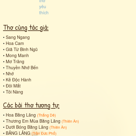
Thơ cùng tác giả:
•
Sang Ngang
•
Hoa Cam
•
Giã Từ Binh Ngũ
•
Mong Manh
•
Mơ Trăng
•
Thuyền Nhớ Bến
•
Nhớ
•
Kẻ Độc Hành
•
Đôi Mắt
•
Tôi Nàng
Các bài thơ tương tự:
•
Hoa Bằng Lăng
(
Thắng Dê
)
•
Thương Em Mùa Bằng Lăng
(
Thiên Ân
)
•
Dưới Bóng Bằng Lăng
(
Thiên Ân
)
•
BẢNG LẢNG
(
Trần Đức Phổ
)