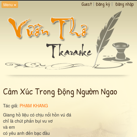
Guest
|
Đăng ký
|
Đăng nhập
Menu
Cảm Xúc Trong Động Ngườm Ngao
Tác giả:
PHẠM KHANG
Giang hồ liệu có chịu nổi hồn vú đá
chỉ là chút phấn bụi vu vơ
và em
có yêu anh đến bạc đầu