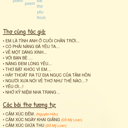
Thơ cùng tác giả:
•
EM LÀ TÌNH ANH Ở CUỐI CHÂN TRỜI...
•
CÓ PHẢI NÀNG ĐÃ YÊU TA…
•
VỀ MỘT DÁNG XINH...
•
VỚI BẠN BÈ …
•
NÀNG ĐEM LÒNG YÊU...
•
THƠ BẬT KHÓC VÌ EM…
•
HÃY THOÁT RA TỪ ĐỊA NGỤC CỦA TÂM HỒN
•
NGƯỜI XƯA NÓI VỀ THƠ NHƯ THẾ NÀO…?
•
YÊU ƠI...!
•
NHỚ KỶ NIỆM NHA TRANG ..
Các bài thơ tương tự:
•
CẢM XÚC ĐÊM.
(
Nguyên Hữu
)
•
CẢM XÚC NGÀY KHAI GIẢNG
(
Đỗ Mỹ Loan
)
•
CẢM XÚC GIỮA THU
(
Đỗ Mỹ Loan
)