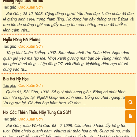
Những Ngôi Sao Bátđa
Tác giả:
Cao Xuân Sơn
Sài Gòn, 28-12-1998. Cộng đồng người Irắc theo đạo Thiên chúa đã đón
lễ giáng sinh 1998 trong thầm lặng. Họ dựng hai cây thông to tại Bátđa và
treo lên đó những ngôi sao giấy mang tên của những em bé đã chết vì
lệnh cấm vận...
Ngẫu Hứng Hải Phòng
Tác giả:
Cao Xuân Sơn
Tặng Mai Xuân Thắng. 1997. Sim chua chát tím Xuân Hòa. Ngọn đèn
quán gió yêu ma lập lòe. Nhợt xanh gương mặt bạn bè. Rùng mình nhớ,
lại nghe tê cả lòng. . Lập đông '97. Hải Phòng. Nghiêng đêm bạn rót vô
cùng vào ta...
Bia Hơi Hý Họa
Tác giả:
Cao Xuân Sơn
Quán 81, Sài Gòn, 1992. Kẻ quý phái sang giàu. Bỗng có chút bình
dân. Và ngược lại. Người khép nép kinh niên. Bỗng có chút ngang tàng.
Và ngược lại. Gã đàn ông bậm trợn, dữ dằn. ...
Hỡi Các Thiên Thần, Hãy Tung Cú Sút!
Tác giả:
Cao Xuân Sơn
Sài Gòn, mùa World Cup '98 - 7-1998. Các chính khách lẫy lừng tên
tuổi. Đăm chiêu quanh năm. Những dự thảo hòa bình. Súng cứ nổ, máu
người ta cứ đổ. Trái đất bốn mùa lai rai chiến tranh. . Quả bóng tròn đàm