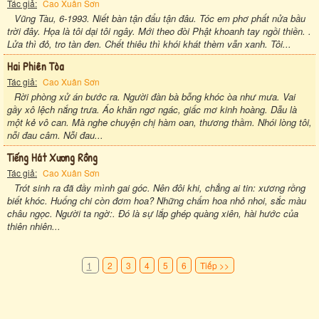
Tác giả:
Cao Xuân Sơn
Vũng Tàu, 6-1993. Niết bàn tận đẩu tận đâu. Tóc em phơ phất nửa bầu
trời đây. Họa là tôi dại tôi ngây. Mới theo đòi Phật khoanh tay ngồi thiền. .
Lửa thì đỏ, tro tàn đen. Chết thiêu thì khói khát thèm vẫn xanh. Tôi...
Hai Phiên Tòa
Tác giả:
Cao Xuân Sơn
Rời phòng xử án bước ra. Người đàn bà bỗng khóc òa như mưa. Vai
gầy xô lệch nắng trưa. Áo khăn ngơ ngác, giấc mơ kinh hoàng. Dẫu là
một kẻ vô can. Mà nghe chuyện chị hàm oan, thương thầm. Nhói lòng tôi,
nỗi đau câm. Nỗi đau...
Tiếng Hát Xương Rồng
Tác giả:
Cao Xuân Sơn
Trót sinh ra đã đầy mình gai góc. Nên đôi khi, chẳng ai tin: xương rồng
biết khóc. Huống chi còn đơm hoa? Những chấm hoa nhỏ nhoi, sắc màu
châu ngọc. Người ta ngờ:. Đó là sự lắp ghép quàng xiên, hài hước của
thiên nhiên...
1
2
3
4
5
6
Tiếp >>