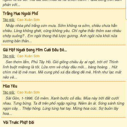
phán với...
Trắng Mưa Ngoài Phố
Tác giả:
Cao Xuân Sơn
Nhập nhòa phố trắng cơn mưa. Sớm không ra sớm, chiều chưa hẳn
chiều. Lòng không ghét, cũng không yêu. Chỉ nghe thắc thỏm sao nhiều
chớp suông? . Em ngồi thong thả lược gương. Anh ngồi nửa khói nửa
sương bần thần...
Gửi Một Người Đang Mỉm Cười Đâu Đó...
Tác giả:
Cao Xuân Sơn
Sen thơm lắm, Phủ Tây Hồ. Gió giông chiều ấy ai ngờ, trời ơi! Thình
lình buột miệnng là tôi. Lửa rơm về cháy đầu môi... bàng hoàng. . Hút
chìm mê lộ mê man. Mê cung phố xá địa đàng đê mê. Hình như lạc mất
nẻo về...
Mùa Yêu
Tác giả:
Cao Xuân Sơn
Sài Gòn, 1-1996. Cỏ mềm. Xanh bước cô dâu. Mùa này trời đất cưới
nhau. Tưng bừng. Ta đi trên phố ngập ngừng. Niềm ân ái. Sóng sánh từng
ngọn cây. . Thiệp hồng. Lúng túng hai tay. Mừng hoa cúc. Sợ buồn lây
hoa...
Vái Trước Phật Đài