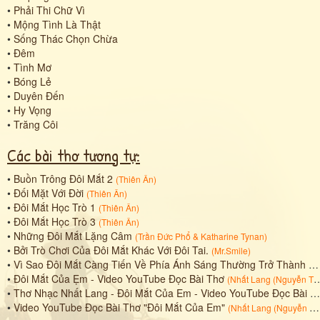
•
Phải Thi Chữ Vì
•
Mộng Tình Là Thật
•
Sống Thác Chọn Chừa
•
Đêm
•
Tình Mơ
•
Bóng Lẻ
•
Duyên Đến
•
Hy Vọng
•
Trăng Côi
Các bài thơ tương tự:
•
Buồn Trông Đôi Mắt 2
(
Thiên Ân
)
•
Đối Mặt Với Đời
(
Thiên Ân
)
•
Đôi Mắt Học Trò 1
(
Thiên Ân
)
•
Đôi Mắt Học Trò 3
(
Thiên Ân
)
•
Những Đôi Mắt Lặng Câm
(
Trần Đức Phổ
&
Katharine Tynan
)
•
Bởi Trò Chơi Của Đôi Mắt Khác Với Đôi Tai.
(
Mr.Smile
)
•
Vì Sao Đôi Mắt Càng Tiến Về Phía Ánh Sáng Thường Trở Thành Mặt Phẳng (Chỉ Có Tia Tới Và Tia Phản Xạ)
•
Đôi Mắt Của Ẹm - Video YouTube Đọc Bài Thơ
(
Nhất Lang (Nguyễn Thành Sáng)
•
Thơ Nhạc Nhất Lang - Đôi Mắt Của Em - Video YouTube Đọc Bài Thơ
•
Video YouTube Đọc Bài Thơ "Đôi Mắt Của Em"
(
Nhất Lang (Nguyễn Thành Sáng)