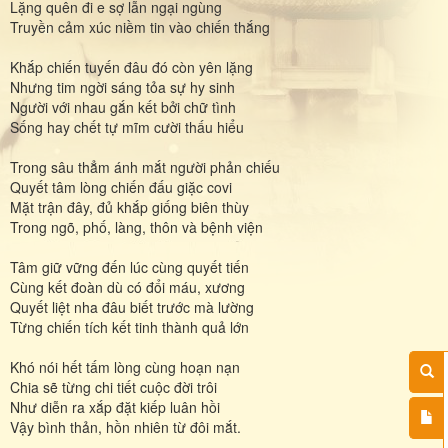
Lặng quên đi e sợ lẫn ngại ngùng
Truyền cảm xúc niềm tin vào chiến thắng
Khắp chiến tuyến đâu đó còn yên lặng
Nhưng tim ngời sáng tỏa sự hy sinh
Người với nhau gắn kết bởi chữ tình
Sống hay chết tự mĩm cười thấu hiểu
Trong sâu thẳm ánh mắt người phản chiếu
Quyết tâm lòng chiến đấu giặc covi
Mặt trận đây, đủ khắp giống biên thùy
Trong ngõ, phố, làng, thôn và bệnh viện
Tâm giữ vững đến lúc cùng quyết tiến
Cùng kết đoàn dù có đổi máu, xương
Quyết liệt nha đâu biết trước mà lường
Từng chiến tích kết tinh thành quả lớn
Khó nói hết tấm lòng cùng hoạn nạn
Chia sẽ từng chi tiết cuộc đời trôi
Như diễn ra xắp đặt kiếp luân hồi
Vậy bình thản, hồn nhiên từ đôi mắt.