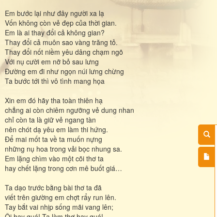
Em bước lại như đây người xa lạ
Vốn không còn vẻ đẹp của thời gian.
Em là ai thay đổi cả không gian?
Thay đổi cả muôn sao vàng trăng tỏ.
Thay đổi nốt niềm yêu dâng chạm ngõ
Với nụ cười em nỡ bỏ sau lưng
Đường em đi như ngọn núi lưng chừng
Ta bước tới thì vô tình mang họa
Xin em đó hãy tha toàn thiên hạ
chẳng ai còn chiêm ngưỡng vẻ dung nhan
chỉ còn ta là giữ vẻ ngang tàn
nên chót dạ yêu em làm thi hứng.
Để mai mốt ta về ta muốn nựng
những nụ hoa trong vải bọc nhung sa.
Em lặng chìm vào một cõi thơ ta
hay chết lặng trong cơn mê buốt giá…
Ta dạo trước bằng bài thơ ta đã
viết trên giường em chợt rẩy run lên.
Tay bắt vai nhịp sống mãi vang lên;
Ôi hay quá! Ta làm thơ hay quá!