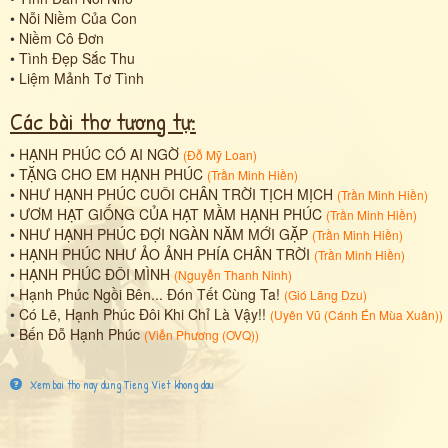
•
Nỗi Niềm Của Con
•
Niềm Cô Đơn
•
Tình Đẹp Sắc Thu
•
Liệm Mảnh Tơ Tình
Các bài thơ tương tự:
•
HẠNH PHÚC CÓ AI NGỜ
(
Đỗ Mỹ Loan
)
•
TẶNG CHO EM HẠNH PHÚC
(
Trần Minh Hiền
)
•
NHƯ HẠNH PHÚC CUÔI CHÂN TRỜI TỊCH MỊCH
(
Trần Minh Hiền
)
•
ƯƠM HẠT GIỐNG CỦA HẠT MẦM HẠNH PHÚC
(
Trần Minh Hiền
)
•
NHƯ HẠNH PHÚC ĐỢI NGÀN NĂM MỚI GẶP
(
Trần Minh Hiền
)
•
HẠNH PHÚC NHƯ ẢO ẢNH PHÍA CHÂN TRỜI
(
Trần Minh Hiền
)
•
HẠNH PHÚC ĐÔI MÌNH
(
Nguyễn Thanh Ninh
)
•
Hạnh Phúc Ngồi Bên... Đón Tết Cùng Ta!
(
Gió Lãng Dzu
)
•
Có Lẽ, Hạnh Phúc Đôi Khi Chỉ Là Vậy!!
(
Uyên Vũ (Cánh Én Mùa Xuân)
)
•
Bến Đỗ Hạnh Phúc
(
Viễn Phương (OVQ)
)
Xem bai tho nay dung Tieng Viet khong dau