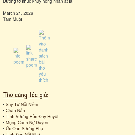
Đường tơ khúc khủy hồng nhan ắt là.
March 21, 2026
Tam Muội
Thơ cùng tác giả:
•
Suy Tư Nỗi Niềm
•
Chán Nản
•
Tình Vương Hồn Đáy Huyệt
•
Mộng Cảnh Nợ Duyên
•
Ức Oan Sương Phụ
•
Tình Đan Nỗi Nhớ