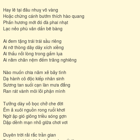
Hay lẽ tại đâu nhuỵ võ vàng
Hoặc chừng cánh bướm thích hào quang
Phấn hương mới đó đà phai nhạt
Lạc nẻo phù vân dấn bẽ bàng
Ai đem tặng trái trái sầu riêng
Ai nỡ thòng dây dây xích xiềng
Ai thấu nỗi lòng trong gấm lụa
Ai nằm chăn nệm đếm trăng nghiêng
Nào muốn chia năm xẻ bảy tình
Dạ hành cô độc kiếp nhân sinh
Sương tan suối cạn làn mưa đắng
Ran rát vành môi lỗi phận mình
Tưởng dày vỏ bọc chở che đời
Êm ả xuôi nguồn rong ruổi khơi
Ngờ ập gió giông triều sóng gợn
Dập dềnh mạn nhỏ giữa chơi vơi
Duyên trời rải rắc trần gian