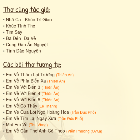
Thơ cùng tác giả:
•
Nhã Ca - Khúc Tri Giao
•
Khúc Tình Thơ
•
Tim Say
•
Đã Đến- Đã Về
•
Cung Đàn Ấn Nguyệt
•
Tình Đào Nguyên
Các bài thơ tương tự:
•
Em Về Thăm Lại Trường
(
Thiên Ân
)
•
Em Về Phía Biển Xa
(
Thiên Ân
)
•
Em Về Với Biển 3
(
Thiên Ân
)
•
Em Về Với Biển 4
(
Thiên Ân
)
•
Em Về Với Biển 5
(
Thiên Ân
)
•
Em Về Có Thấy
(
Lê Thành
)
•
Em Về Qua Lối Ngõ Hoàng Hoa
(
Trần Đức Phổ
)
•
Em Về Tìm Lại Ngày Xưa
(
Trần Đức Phổ
)
•
Mai Em Về
(
Thu Vàng
)
•
Em Về Cần Thơ Anh Có Theo
(
Viễn Phương (OVQ)
)