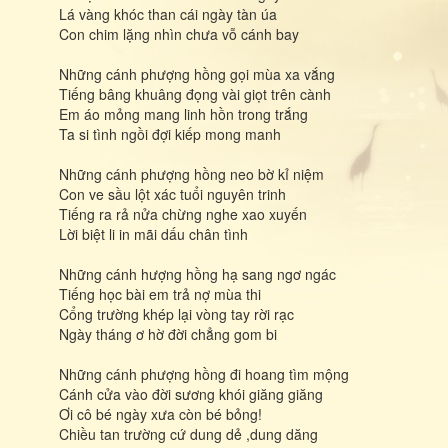
Lá vàng khóc than cái ngày tàn úa
Con chim lặng nhìn chưa vỗ cánh bay
Những cánh phượng hồng gọi mùa xa vắng
Tiếng bâng khuâng đọng vài giọt trên cành
Em áo mỏng mang linh hồn trong trắng
Ta si tình ngồi đợi kiếp mong manh
Những cánh phượng hồng neo bờ kỉ niệm
Con ve sầu lột xác tuổi nguyên trinh
Tiếng ra rả nửa chừng nghe xao xuyến
Lời biệt li in mãi dấu chân tình
Những cánh hượng hồng hạ sang ngơ ngác
Tiếng học bài em trả nợ mùa thi
Cổng trường khép lại vòng tay rời rạc
Ngày tháng ơ hờ đời chẳng gom bi
Những cánh phượng hồng đi hoang tìm mộng
Cánh cửa vào đời sương khói giăng giăng
Ơi cô bé ngày xưa còn bé bỏng!
Chiều tan trường cứ dung dẻ ,dung dăng