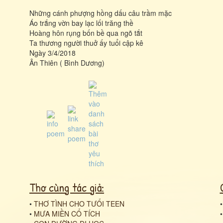
Những cánh phượng hồng dấu câu trầm mặc
Áo trắng vờn bay lạc lối trăng thề
Hoàng hôn rụng bốn bề qua ngõ tắt
Ta thương người thuở ấy tuổi cập kê
Ngày 3/4/2018
Ân Thiên ( Bình Dương)
Thơ cùng tác giả:
•
THƠ TÌNH CHO TƯỔI TEEN
•
MƯA MIỀN CỔ TÍCH