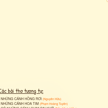
Các bài thơ tương tự:
•
NHỮNG CÁNH HỒNG RƠI
(
Nguyên Hữu
)
•
NHỮNG CÁNH HOA TIM
(
Phạm Hoàng Tuyên
)