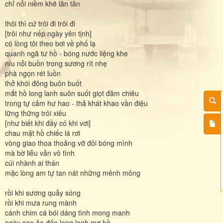
chỉ nỗi niềm khẽ lăn tăn
thôi thì cứ trôi đi trôi đi
[trôi như nếp ngày yên tịnh]
có lòng tôi theo bơi về phố lạ
quanh ngã tư hồ - bóng nước liệng khe
níu nỗi buồn trong sương rít nhẹ
phà ngọn rét luồn
thở khói đông buôn buốt
mắt hồ long lanh suôn suốt giọt đăm chiêu
trong tự cảm hư hao - thả khát khao vần điệu
lững thững trôi xiêu
[như biết khi đầy có khi vơi]
chau mặt hồ chiếc lá rơi
vòng giao thoa thoảng vỡ đôi bóng mình
mà bờ liễu vẫn vô tình
cúi nhành ai thán
mặc lòng am tự tan nát những mênh mông
rồi khi sương quẫy sóng
rồi khi mưa rung mành
cánh chim cá bói dáng tình mong manh
ngày sao ảo đến long lanh mơ hồ