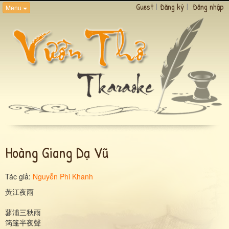
Guest
|
Đăng ký
|
Đăng nhập
Menu
Hoàng Giang Dạ Vũ
Tác giả:
Nguyễn Phi Khanh
黃江夜雨
蓼浦三秋雨
筠篷半夜聲