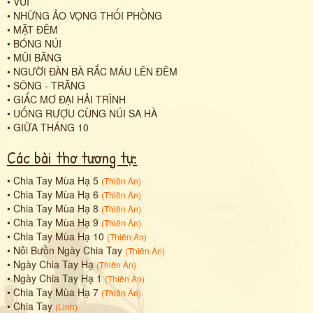
•
VÙI
•
NHỮNG ẢO VỌNG THỔI PHỒNG
•
MẶT ĐÊM
•
BÓNG NÚI
•
MŨI BĂNG
•
NGƯỜI ĐÀN BÀ RẮC MÁU LÊN ĐÊM
•
SÔNG - TRĂNG
•
GIẤC MƠ ĐẠI HẢI TRÌNH
•
UỐNG RƯỢU CÙNG NÚI SA HÀ
•
GIỮA THÁNG 10
Các bài thơ tương tự:
•
Chia Tay Mùa Hạ 5
(
Thiên Ân
)
•
Chia Tay Mùa Hạ 6
(
Thiên Ân
)
•
Chia Tay Mùa Hạ 8
(
Thiên Ân
)
•
Chia Tay Mùa Hạ 9
(
Thiên Ân
)
•
Chia Tay Mùa Hạ 10
(
Thiên Ân
)
•
Nỗi Bưồn Ngày Chia Tay
(
Thiên Ân
)
•
Ngày Chia Tay Hạ
(
Thiên Ân
)
•
Ngày Chia Tay Hạ 1
(
Thiên Ân
)
•
Chia Tay Mùa Hạ 7
(
Thiân Ân
)
•
Chia Tay
(
Linh
)