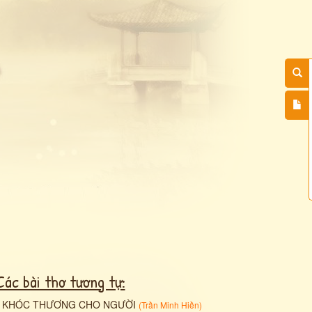
Các bài thơ tương tự:
•
KHÓC THƯƠNG CHO NGƯỜI
(
Trần Minh Hiền
)