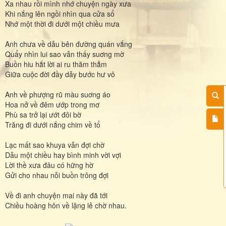
Xa nhau rồi mình nhớ chuyện ngày xưa
Khi nắng lên ngồi nhìn qua cửa sổ
Nhớ một thời đi dưới một chiều mưa
Anh chưa về dẫu bên đường quán vắng
Quẩy nhìn lui sao vẫn thấy suơng mờ
Buồn hiu hắt lời ai ru thăm thẳm
Giữa cuộc đời đầy dẫy bước hư vô
Anh về phượng rũ màu suơng áo
Hoa nở về đêm ướp trong mơ
Phù sa trở lại ướt đôi bờ
Trăng đi dưới nắng chim về tổ
Lạc mất sao khuya vẫn đợi chờ
Dẫu một chiều hay bình minh vời vợi
Lời thề xưa đâu có hững hờ
Gửi cho nhau nỗi buồn trông đợi
Về đi anh chuyện mai này đã tới
Chiều hoàng hôn về lặng lẻ chờ nhau.