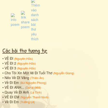
Các bài thơ tương tự:
•
VỀ ĐI
(
Nguyên Hữu
)
•
VỀ ĐI 2
(
Nguyên Hữu
)
•
VỀ ĐI 3
(
Nguyên Hữu
)
•
Cho Tôi Xin Một Vé Đi Tuổi Thơ
(
Nguyễn Giang
)
•
Nẻo Về Dĩ Vãng
(
Thiên Ân
)
•
Về Đi Em
(
Bùi Nguyên Phong
)
•
VỀ ĐI ANH...
(
Duha1988
)
•
Quay Về Đi Anh
(
Lệ Tình
)
•
VỀ ĐI EM
(
Nguyễn Thanh Ninh
)
•
Về Đi Em
(
Trường Lê
)