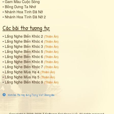
•
Gam Màu Cuộc Sống
•
Bỗng Dưng Ta Nhớ
•
Nhánh Hoa Tình Đã Nở
•
Nhánh Hoa Tình Đã Nở 2
Các bài thơ tương tự:
•
Lắng Nghe Biển Khóc 2
(
Thiên Ân
)
•
Lắng Nghe Biển Khóc 4
(
Thiên Ân
)
•
Lắng Nghe Biển Khóc 3
(
Thiên Ân
)
•
Lắng Nghe Biển Khóc 5
(
Thiên Ân
)
•
Lắng Nghe Biển Khóc 6
(
Thiên Ân
)
•
Lắng Nghe Biển Khóc 8
(
Thiên Ân
)
•
Lắng Nghe Biển Khóc 7
(
Thiên Ân
)
•
Lắng Nghe Mùa Hạ 4
(
Thiên Ân
)
•
Lắng Nghe Mùa Hạ 5
(
Thiên Ân
)
•
Lắng Nghe Biển Khóc 9
(
Thiên Ân
)
Xem bai tho nay dung Tieng Viet khong dau
Copyright © 2008-2026 T Software Solutions LLC. All rights reserved.