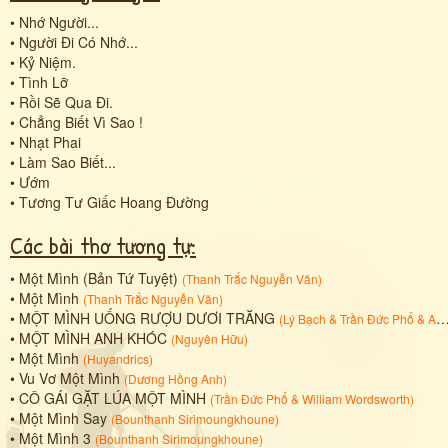
•
Nhớ Người...
•
Người Đi Có Nhớ...
•
Kỷ Niệm.
•
Tình Lỡ
•
Rồi Sẽ Qua Đi.
•
Chẳng Biết Vì Sao !
•
Nhạt Phai
•
Làm Sao Biết...
•
Ướm
•
Tương Tư Giấc Hoang Đường
Các bài thơ tương tự:
•
Một Mình (Bản Tứ Tuyệt)
(
Thanh Trắc Nguyễn Văn
)
•
Một Mình
(
Thanh Trắc Nguyễn Văn
)
•
MỘT MÌNH UỐNG RƯỢU DƯƠI TRĂNG
(
Lý Bạch
&
Trần Đức Phổ
&
Arthur Waley
•
MỘT MÌNH ANH KHÓC
(
Nguyên Hữu
)
•
Một Mình
(
Huyandrics
)
•
Vu Vơ Một Mình
(
Dương Hồng Anh
)
•
CÔ GÁI GẶT LÚA MỘT MÌNH
(
Trần Đức Phổ
&
William Wordsworth
)
•
Một Mình Say
(
Bounthanh Sirimoungkhoune
)
•
Một Mình 3
(
Bounthanh Sirimoungkhoune
)