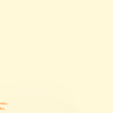
 Hiền
)
iền
)