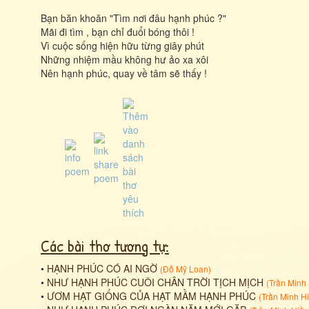
Bạn băn khoăn "Tìm nơi đâu hạnh phúc ?"
Mãi đi tìm , bạn chỉ đuổi bóng thôi !
Vì cuộc sống hiện hữu từng giây phút
Những nhiệm mầu không hư ảo xa xôi
Nên hạnh phúc, quay về tâm sẽ thấy !
Các bài thơ tương tự:
•
HẠNH PHÚC CÓ AI NGỜ
(
Đỗ Mỹ Loan
)
•
NHƯ HẠNH PHÚC CUÔI CHÂN TRỜI TỊCH MỊCH
(
Trần Minh
•
ƯƠM HẠT GIỐNG CỦA HẠT MẦM HẠNH PHÚC
(
Trần Minh H