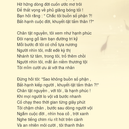
Hờ hững dòng đời cuốn ước mơ trôi
Ðể thất vọng về phủ giăng bóng tối !
Bạn hỏi rằng : " Chắc tôi buồn số phận ?!
Bất-hạnh cuộc đời, khuyết-tật tấm thân !?"
Chân tật nguyền, tôi xem như hạnh phúc
Ðôi nạng gỗ làm bạn đường tri kỷ
Mỗi bước đi tôi có chổ tựa nương
Người nhìn tôi, mắt eđè kỳ thị
Nhánh từ tâm, trong tôi, trổ thêm chồi
Người nhìn tôi, mắt ẩn niềm thương tội
Tôi mỉm cười ưu ái với tha nhân
Ðừng hỏi tôi: "Sao không buồn số phận ,
Bất-hạnh kiếp người , khuyết-tật tấm thân ?!"
Chân tật nguyền , với tôi , là hạnh phúc !
Khi mọi người lo vội vã bước nhanh
Cố chạy theo thời gian từng giây phút
Tôi chậm chân , bước sau dòng người vội
Ngắm cuộc đời , nhìn hoa cỏ , trời xanh
Nghe tiếng chim ríu rít hót trên cành
Và an nhiên môi cười , tôi thanh thản