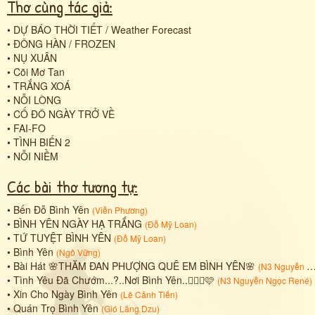
Thơ cùng tác giả:
•
DỰ BÁO THỜI TIẾT / Weather Forecast
•
ĐÔNG HÀN / FROZEN
•
NỤ XUÂN
•
Cõi Mơ Tan
•
TRẮNG XOÁ
•
NỖI LÒNG
•
CỐ ĐÔ NGÀY TRỞ VỀ
•
FAI-FO
•
TÌNH BIỂN 2
•
NỖI NIỀM
Các bài thơ tương tự:
•
Bến Đỗ Bình Yên
(
Viễn Phương
)
•
BÌNH YÊN NGÀY HẠ TRẮNG
(
Đỗ Mỹ Loan
)
•
TỨ TUYỆT BÌNH YÊN
(
Đỗ Mỹ Loan
)
•
Bình Yên
(
Ngô Vững
)
•
Bài Hát 🌸THĂM ĐAN PHƯỢNG QUÊ EM BÌNH YÊN🌸
(
N3 Nguyễn Ngọc René
•
Tình Yêu Đã Chướm...?..Nơi Bình Yên..👩‍❤️‍👨🩷
(
N3 Nguyễn Ngọc René
)
•
Xin Cho Ngày Bình Yên
(
Lê Cảnh Tiến
)
•
Quán Trọ Bình Yên
(
Gió Lãng Dzu
)